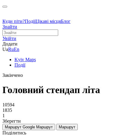
Куди піти?
Події
Цікаві місця
Блог
Знайти
Увійти
Додати
Ua
Ru
En
Kyiv Maps
Події
Закінчено
Головний стендап літа
10594
1835
1
Зберегти
Маршрут Google
Маршрут
Маршрут
Поділитись