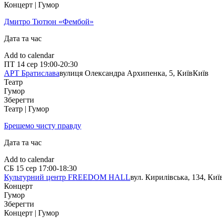
Концерт | Гумор
Дмитро Тютюн «Фембой»
Дата та час
Add to calendar
ПТ
14 сер
19:00-20:30
АРТ Братислава
вулиця Олександра Архипенка, 5, Київ
Київ
Театр
Гумор
Зберегти
Театр | Гумор
Брешемо чисту правду
Дата та час
Add to calendar
СБ
15 сер
17:00-18:30
Культурний центр FREEDOM HALL
вул. Кирилівська, 134, Киї
Концерт
Гумор
Зберегти
Концерт | Гумор