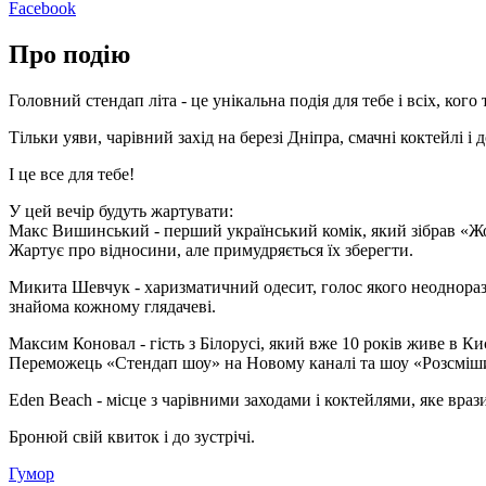
Facebook
Про подію
Головний стендап літа - це унікальна подія для тебе і всіх, ког
Тільки уяви, чарівний захід на березі Дніпра, смачні коктейлі і 
І це все для тебе!
У цей вечір будуть жартувати:
Макс Вишинський - перший український комік, який зібрав «Жовт
Жартує про відносини, але примудряється їх зберегти.
Микита Шевчук - харизматичний одесит, голос якого неодноразо
знайома кожному глядачеві.
Максим Коновал - гість з Білорусі, який вже 10 років живе в Киє
Переможець «Стендап шоу» на Новому каналі та шоу «Розсміши 
Eden Beach - місце з чарівними заходами і коктейлями, яке враз
Бронюй свій квиток і до зустрічі.
Гумор