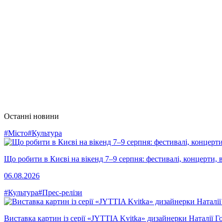
Останні новини
#Місто
#Культура
Що робити в Києві на вікенд 7–9 серпня: фестивалі, концерти, в
06.08.2026
#Культура
#Прес-релізи
Виставка картин із серії «JYTTIA Kvitka» дизайнерки Наталії Г