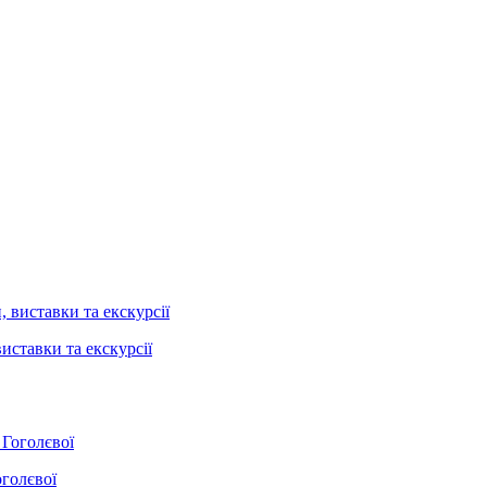
иставки та екскурсії
оголєвої