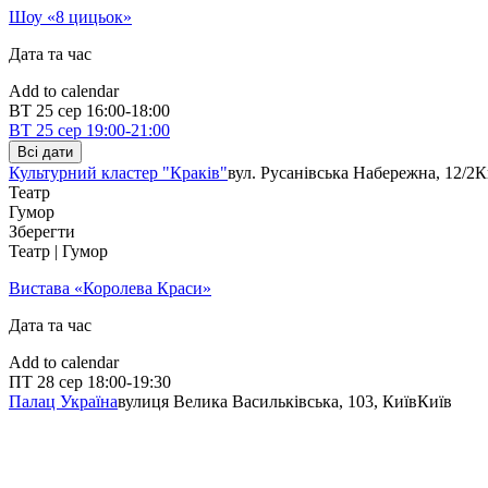
Шоу «8 цицьок»
Дата та час
Add to calendar
ВТ
25 сер
16:00-18:00
ВТ
25 сер
19:00-21:00
Всі дати
Культурний кластер "Краків"
вул. Русанівська Набережна, 12/2
К
Театр
Гумор
Зберегти
Театр | Гумор
Вистава «Королева Краси»
Дата та час
Add to calendar
ПТ
28 сер
18:00-19:30
Палац Україна
вулиця Велика Васильківська, 103, Київ
Київ