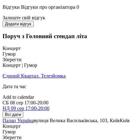
Відгуки
Відгуки про організатора
0
Залиште свій відгук
Додати відгук
Поруч з Головний стендап літа
Концерт
Гумор
Зберегти
Концерт | Гумор
Єдиний Квартал. Телезйомка
Дата та час
Add to calendar
СБ
08 сер
17:00-20:00
НД
09 сер
17:00-20:00
Всі дати
Палац Україна
вулиця Велика Васильківська, 103, Київ
Київ
Концерт
Гумор
Зберегти