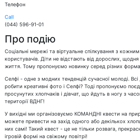
Телефон
Call
(044) 596-91-01
Про подію
Соціальні мережі та віртуальне спілкування з кожним
користувачів. Діти не відстають від дорослих, щодня 
життя. Тому пропонуємо новинку серед різних формат
Селфі - одне з модних тенденцій сучасної молоді. В
робити креативні фото і Селфі? Тоді пропонуємо поє
просунутих хлопчаків і дівчат, що йдуть в ногу з ча
території ВДНГ!
У вихідні ми організовуємо КОМАНДНІ квести на приро
можете привести на захід одного або декількох хлопц
них самі! Такий квест - це не тільки розвага, прекрас
ігровій формі на свіжому повітрі!