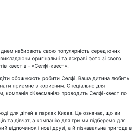
 днем ​​набирають свою популярність серед юних
викладаючи оригінальні та яскраві фото зі свого
ів квестів - «Селфі-квест».
сі діти обожнюють робити Селфі! Ваша дитина любить
днати приємне з корисним. Спеціально для
сом, компанія «Квесманія» проводить Селфі-квест по
ді для дітей в парках Києва. Це означає, що ви
ів та дівчат, а компанію для гри ми підберемо для
ний відпочинок і нові друзі, а й пізнавальна пригода в