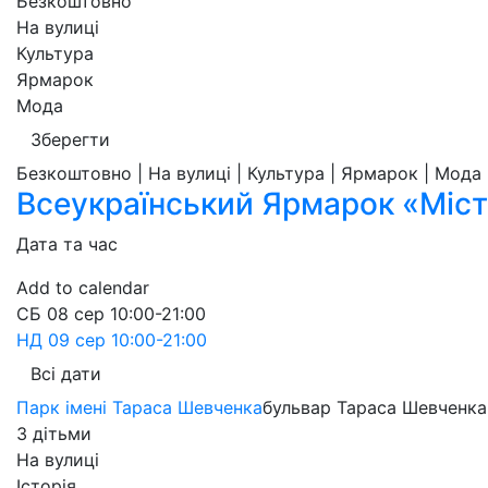
Безкоштовно
На вулиці
Культура
Ярмарок
Мода
Зберегти
Безкоштовно | На вулиці | Культура | Ярмарок | Мода
Всеукраїнський Ярмарок «Міст
Дата та час
Add to calendar
СБ
08 сер
10:00-21:00
НД
09 сер
10:00-21:00
Всі дати
Парк імені Тараса Шевченка
бульвар Тараса Шевченка,
З дітьми
На вулиці
Історія