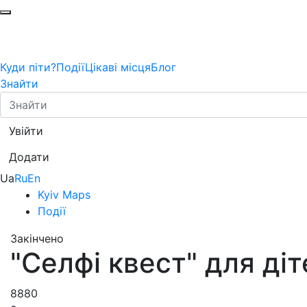
Куди піти?
Події
Цікаві місця
Блог
Знайти
Увійти
Додати
Ua
Ru
En
Kyiv Maps
Події
Закінчено
"Селфі квест" для ді
8880