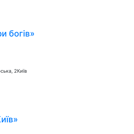
ри богів»
ська, 2
Київ
Київ»