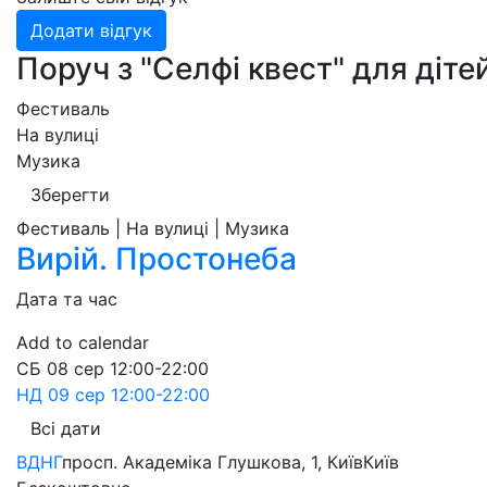
Додати відгук
Поруч з "Селфі квест" для діте
Фестиваль
На вулиці
Музика
Зберегти
Фестиваль | На вулиці | Музика
Вирій. Простонеба
Дата та час
Add to calendar
СБ
08 сер
12:00-22:00
НД
09 сер
12:00-22:00
Всі дати
ВДНГ
просп. Академіка Глушкова, 1, Київ
Київ