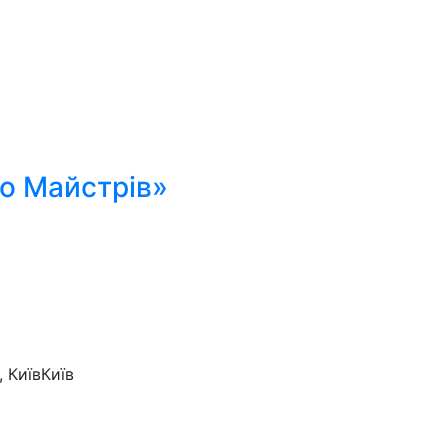
о Майстрів»
 Київ
Київ