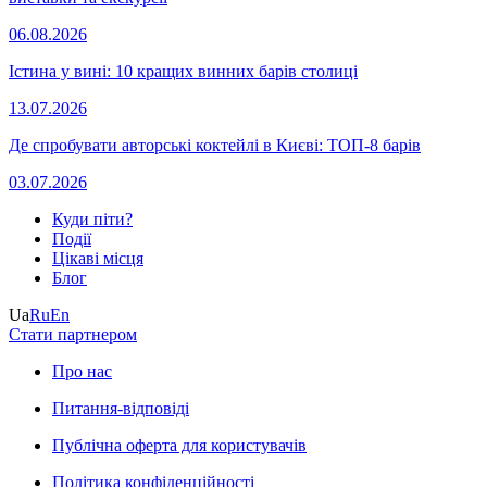
06.08.2026
Істина у вині: 10 кращих винних барів столиці
13.07.2026
Де спробувати авторські коктейлі в Києві: ТОП-8 барів
03.07.2026
Куди піти?
Події
Цікаві місця
Блог
Ua
Ru
En
Стати партнером
Про нас
Питання-відповіді
Публічна оферта для користувачів
Політика конфіденційності