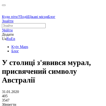
Куди піти?
Події
Цікаві місця
Блог
Знайти
Увійти
Додати
Ua
Ru
En
Kyiv Maps
Блог
У столиці з'явився мурал,
присвячений символу
Австралії
31.01.2020
405
3547
Зберегти