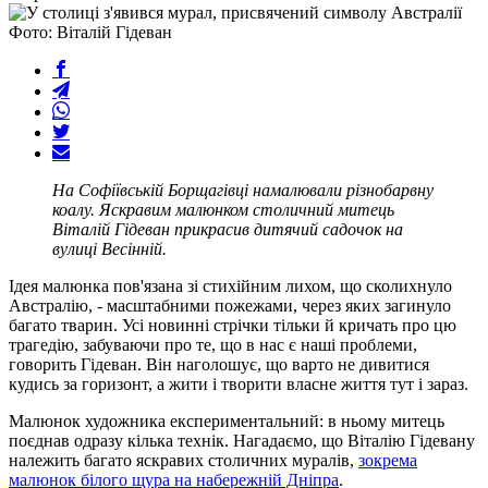
Фото: Віталій Гідеван
На Софіївській Борщагівці намалювали різнобарвну
коалу. Яскравим малюнком столичний митець
Віталій Гідеван прикрасив дитячий садочок на
вулиці Весінній.
Ідея малюнка пов'язана зі стихійним лихом, що сколихнуло
Австралію, - масштабними пожежами, через яких загинуло
багато тварин. Усі новинні стрічки тільки й кричать про цю
трагедію, забуваючи про те, що в нас є наші проблеми,
говорить Гідеван. Він наголошує, що варто не дивитися
кудись за горизонт, а жити і творити власне життя тут і зараз.
Малюнок художника експериментальний: в ньому митець
поєднав одразу кілька технік. Нагадаємо, що Віталію Гідевану
належить багато яскравих столичних муралів,
зокрема
малюнок білого щура на набережній Дніпра
.