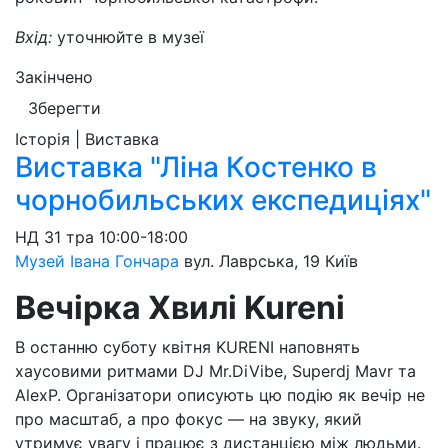
Вхід:
уточнюйте в музеї
Закінчено
Зберегти
Історія | Виставка
Виставка "Ліна Костенко в
чорнобильських експедиціях"
НД
31 тра
10:00-18:00
Музей Івана Гончара
вул. Лаврська, 19
Київ
Вечірка Хвилі Kureni
В останню суботу квітня KURENI наповнять
хаусовими ритмами DJ Mr.DiVibe, Superdj Mavr та
AlexP. Організатори описують цю подію як вечір не
про масштаб, а про фокус — на звуку, який
утримує увагу і працює з дистанцією між людьми.