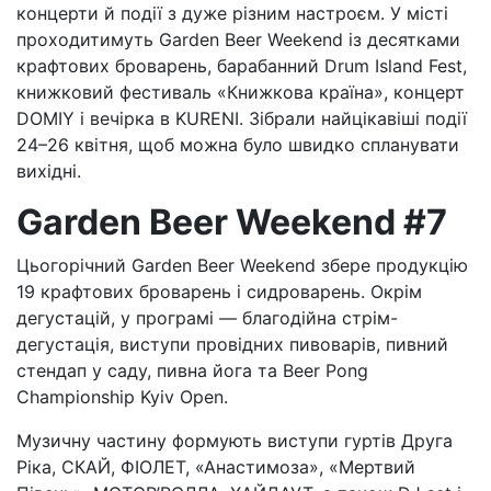
концерти й події з дуже різним настроєм. У місті
проходитимуть Garden Beer Weekend із десятками
крафтових броварень, барабанний Drum Island Fest,
книжковий фестиваль «Книжкова країна», концерт
DOMIY і вечірка в KURENI. Зібрали найцікавіші події
24–26 квітня, щоб можна було швидко спланувати
вихідні.
Garden Beer Weekend #7
Цьогорічний Garden Beer Weekend збере продукцію
19 крафтових броварень і сидроварень. Окрім
дегустацій, у програмі — благодійна стрім-
дегустація, виступи провідних пивоварів, пивний
стендап у саду, пивна йога та Beer Pong
Championship Kyiv Open.
Музичну частину формують виступи гуртів Друга
Ріка, СКАЙ, ФІОЛЕТ, «Анастимоза», «Мертвий