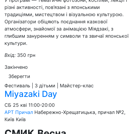
У програмі — тематичні фотозони, косплей, лекції і
різні активності, пов’язані з японськими
традиціями, мистецтвом і візуальною культурою.
Організатори обіцяють поєднання казкової
атмосфери, знайомої за анімацією Міядзакі, з
глибшим зануренням у символи та звичаї японської
культури.
Вхід:
350 грн
Закінчено
Зберегти
Фестиваль | З дітьми | Майстер-клас
Miyazaki Day
СБ
25 кві
11:00-20:00
АРТ Причал
Набережно-Хрещатицька, причал №2,
Київ
Київ
СМИК.Весна