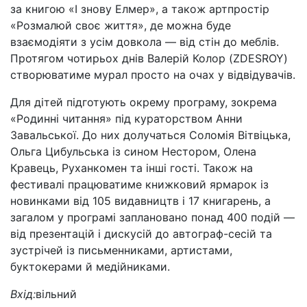
за книгою «І знову Елмер», а також артпростір
«Розмалюй своє життя», де можна буде
взаємодіяти з усім довкола — від стін до меблів.
Протягом чотирьох днів Валерій Колор (ZDESROY)
створюватиме мурал просто на очах у відвідувачів.
Для дітей підготують окрему програму, зокрема
«Родинні читання» під кураторством Анни
Завальської. До них долучаться Соломія Вітвіцька,
Ольга Цибульська із сином Нестором, Олена
Кравець, Руханкомен та інші гості. Також на
фестивалі працюватиме книжковий ярмарок із
новинками від 105 видавництв і 17 книгарень, а
загалом у програмі заплановано понад 400 подій —
від презентацій і дискусій до автограф-сесій та
зустрічей із письменниками, артистами,
буктокерами й медійниками.
Вхід:
вільний