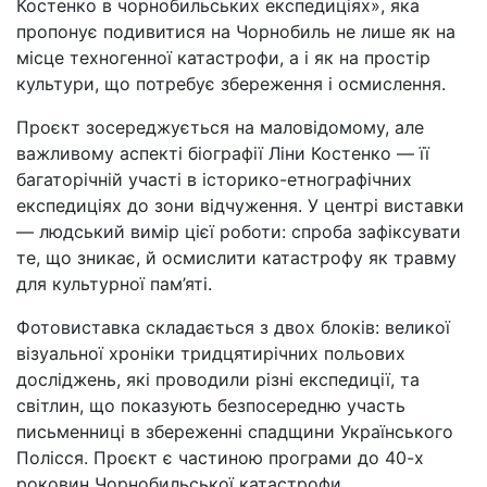
Костенко в чорнобильських експедиціях», яка
пропонує подивитися на Чорнобиль не лише як на
місце техногенної катастрофи, а і як на простір
культури, що потребує збереження і осмислення.
Проєкт зосереджується на маловідомому, але
важливому аспекті біографії Ліни Костенко — її
багаторічній участі в історико-етнографічних
експедиціях до зони відчуження. У центрі виставки
— людський вимір цієї роботи: спроба зафіксувати
те, що зникає, й осмислити катастрофу як травму
для культурної пам’яті.
Фотовиставка складається з двох блоків: великої
візуальної хроніки тридцятирічних польових
досліджень, які проводили різні експедиції, та
світлин, що показують безпосередню участь
письменниці в збереженні спадщини Українського
Полісся. Проєкт є частиною програми до 40-х
роковин Чорнобильської катастрофи.