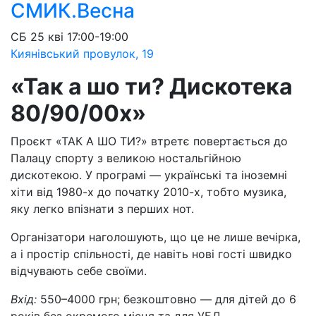
СМИК.Весна
СБ
25 кві
17:00-19:00
Киянівський провулок, 19
«Та
к а
шо ти? Дискотека
80/90/00х»
Проєкт «ТАК А ШО ТИ?» втретє повертається до
Палацу спорту з великою ностальгійною
дискотекою. У програмі — українські та іноземні
хіти від 1980-х до початку 2010-х, тобто музика,
яку легко впізнати з перших нот.
Організатори наголошують, що це не лише вечірка,
а і простір спільності, де навіть нові гості швидко
відчувають себе своїми.
Вхід:
550–4000 грн; безкоштовно — для дітей до 6