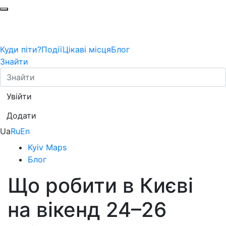
Куди піти?
Події
Цікаві місця
Блог
Знайти
Увійти
Додати
Ua
Ru
En
Kyiv Maps
Блог
Що робити в Києві
на вікенд 24–26