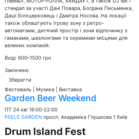
Півень», МОТОР’РОЛЛА, ХАЙДАУТ, а також DJ set і
стендап за участі Дані Повара, Богдана Письменка,
Даші Білоцерковець і Дмитра Носова. На локації
також облаштують ігрову зону з ретро-
автоматами, дитячий простір і зони відпочинку з
гамаками, шезлонгами та окремими місцями для
великих компаній.
Вхід
:
600–1500 грн
Закінчено
Зберегти
Фестиваль | Музика | Виставка
Garden Beer Weekend
ПТ
24 кві
16:00-22:00
FEELS GARDEN
просп. Академіка Глушкова 1
Київ
Drum Island Fest