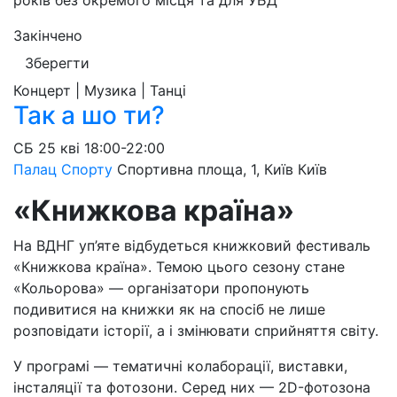
років без окремого місця та для УБД
Закінчено
Зберегти
Концерт | Музика | Танці
Так а шо ти?
СБ
25 кві
18:00-22:00
Палац Спорту
Спортивна площа, 1, Київ
Київ
«Книжкова
країна»
На ВДНГ уп’яте відбудеться книжковий фестиваль
«Книжкова країна». Темою цього сезону стане
«Кольорова» — організатори пропонують
подивитися на книжки як на спосіб не лише
розповідати історії, а і змінювати сприйняття світу.
У програмі — тематичні колаборації, виставки,
інсталяції та фотозони. Серед них — 2D-фотозона