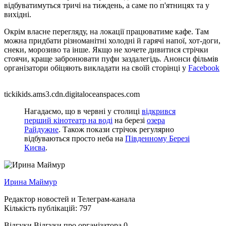
відбуватимуться тричі на тиждень, а саме по п'ятницях та у
вихідні.
Окрім власне перегляду, на локації працюватиме кафе. Там
можна придбати різноманітні холодні й гарячі напої, хот-доги,
снеки, морозиво та інше. Якщо не хочете дивитися стрічки
стоячи, краще забронювати пуфи заздалегідь. Анонси фільмів
організатори обіцяють викладати на своїй сторінці у
Facebook
tickikids.ams3.cdn.digitaloceanspaces.com
Нагадаємо, що в червні у столиці
відкрився
перший кінотеатр на воді
на березі
озера
Райдужне
. Також покази стрічок регулярно
відбуваються просто неба на
Південному Березі
Києва
.
Ирина Маймур
Редактор новостей и Телеграм-канала
Кількість публікацій: 797
Відгуки
Відгуки про організатора
0