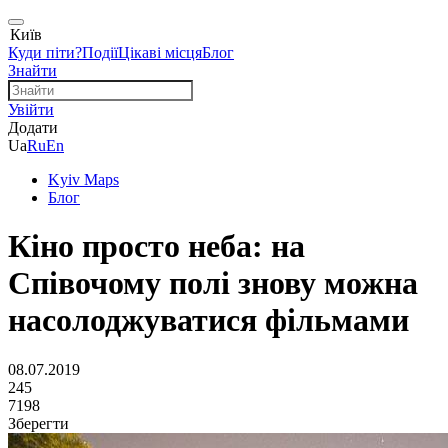
Київ
Куди піти?
Події
Цікаві місця
Блог
Знайти
Увійти
Додати
Ua
Ru
En
Kyiv Maps
Блог
Кіно просто неба: на
Співочому полі знову можна
насолоджуватися фільмами
08.07.2019
245
7198
Зберегти