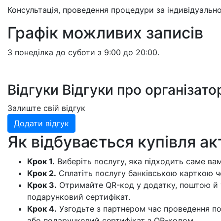
Консультація, проведення процедури за індивідуальн
Графік можливих записів
З понеділка до суботи з 9:00 до 20:00.
Відгуки
Відгуки про організато
Залиште свій відгук
Додати відгук
Як відбувається купівля ак
Крок 1.
Виберіть послугу, яка підходить саме вам
Крок 2.
Сплатіть послугу банківською карткою че
Крок 3.
Отримайте QR-код у додатку, поштою й 
подарунковий сертифікат.
Крок 4.
Узгодьте з партнером час проведення по
або подарунковий сертифікат з QR-кодом.