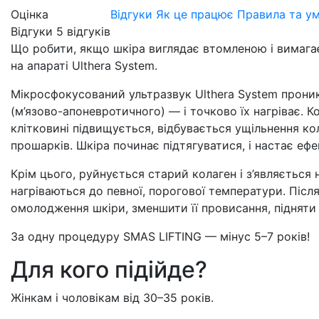
Оцінка
Відгуки
Як це працює
Правила та у
Відгуки
5
відгуків
Що робити, якщо шкіра виглядає втомленою і вимага
на апараті Ulthera System.
Мікросфокусований ультразвук Ulthera System проник
(м’язово-апоневротичного) — і точково їх нагріває. 
клітковині підвищується, відбувається ущільнення к
прошарків. Шкіра починає підтягуватися, і настає ефе
Крім цього, руйнується старий колаген і з’являється 
нагріваються до певної, порогової температури. Післ
омолодження шкіри, зменшити її провисання, підняти 
За одну процедуру SMAS LIFTING — мінус 5–7 років!
Для кого підійде?
Жінкам і чоловікам від 30–35 років.