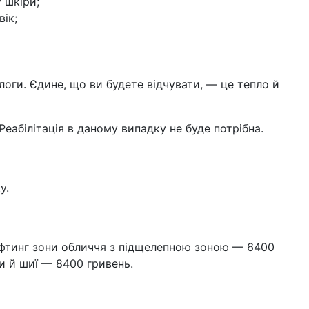
 шкіри;
вік;
оги. Єдине, що ви будете відчувати, — це тепло й
еабілітація в даному випадку не буде потрібна.
у.
іфтинг зони обличчя з підщелепною зоною — 6400
и й шиї — 8400 гривень.