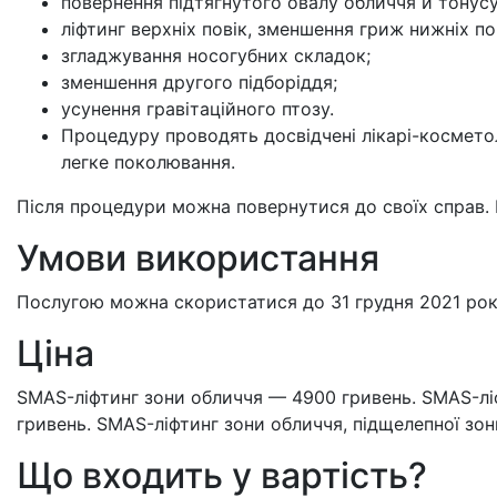
повернення підтягнутого овалу обличчя й тонусу
ліфтинг верхніх повік, зменшення гриж нижніх по
згладжування носогубних складок;
зменшення другого підборіддя;
усунення гравітаційного птозу.
Процедуру проводять досвідчені лікарі-косметол
легке поколювання.
Після процедури можна повернутися до своїх справ. Р
Умови використання
Послугою можна скористатися до 31 грудня 2021 рок
Ціна
SMAS-ліфтинг зони обличчя — 4900 гривень. SMAS-л
гривень. SMAS-ліфтинг зони обличчя, підщелепної зон
Що входить у вартість?