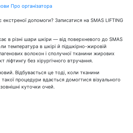
мови
Про організатора
є екстреної допомоги? Записатися на SMAS LIFTING
ає в різні шари шкіри — від поверхневого до SMAS
Коли температура в шкірі й підшкірно-жировій
олагенових волокон і сполучної тканини жирових
кт ліфтингу без хірургічного втручання.
новий. Відбувається це тоді, коли тканини
я такої процедури вдається домогтися візуального
зовнішні куточки очей.