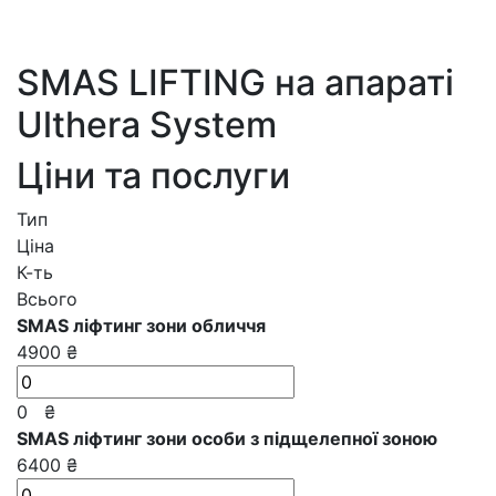
SMAS LIFTING на апараті
Ulthera System
Ціни та послуги
Тип
Ціна
К-ть
Всього
SMAS ліфтинг зони обличчя
4900 ₴
0
₴
SMAS ліфтинг зони особи з підщелепної зоною
6400 ₴