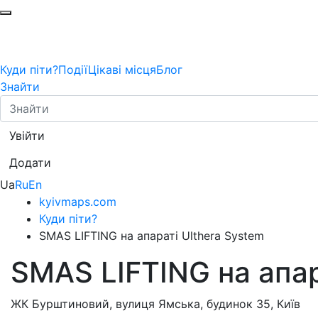
Куди піти?
Події
Цікаві місця
Блог
Знайти
Увійти
Додати
Ua
Ru
En
kyivmaps.com
Куди піти?
SMAS LIFTING на апараті Ulthera System
SMAS LIFTING на апар
ЖК Бурштиновий, вулиця Ямська, будинок 35, Київ