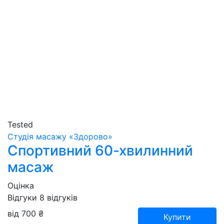
Tested
Студія масажу «‎‎Здорово»
Спортивний 60-хвилинний
масаж
Оцінка
Відгуки
8
відгуків
від 700 ₴
Купити