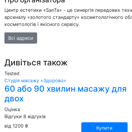
Центр естетики «SanTa» - це синергія передових тех
арсеналу «золотого стандарту» косметологічного обл
косметологів і якісного сервісу.
Всі адреси
Дивіться також
Tested
Студія масажу «‎‎Здорово»
60 або 90 хвилин масажу для
двох
Оцінка
Відгуки
8
відгуків
від 1200 ₴
Купити