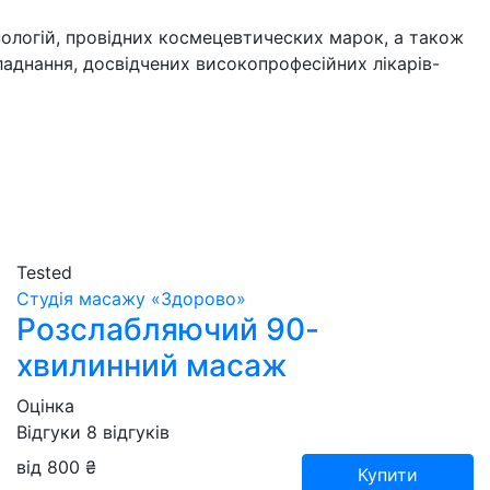
нологій, провідних космецевтических марок, а також
аднання, досвідчених високопрофесійних лікарів-
Tested
Студія масажу «‎‎Здорово»
Розслабляючий 90-
хвилинний масаж
Оцінка
Відгуки
8
відгуків
від 800 ₴
Купити