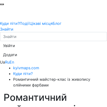
Куди піти?
Події
Цікаві місця
Блог
Знайти
Увійти
Додати
Ua
Ru
En
kyivmaps.com
Куди піти?
Романтичний майстер-клас із живопису
олійними фарбами
Романтичний