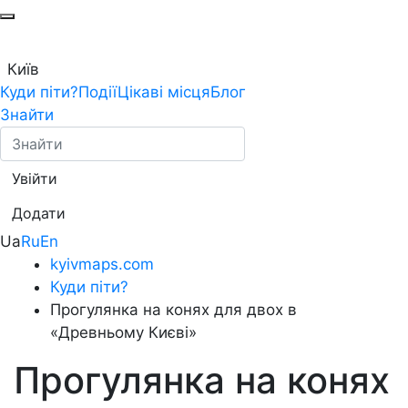
Київ
Куди піти?
Події
Цікаві місця
Блог
Знайти
Увійти
Додати
Ua
Ru
En
kyivmaps.com
Куди піти?
Прогулянка на конях для двох в
«Древньому Києві»
Прогулянка на конях