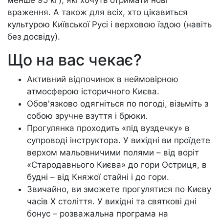
менше 95 кг), які хочуть отримати нові
враження. А також для всіх, хто цікавиться
культурою Київської Русі і верховою їздою (навіть
без досвіду).
Що на вас чекає?
Активний відпочинок в неймовірною
атмосферою історичного Києва.
Обов'язково одягніться по погоді, візьміть з
собою зручне взуття і брюки.
Прогулянка проходить «під вуздечку» в
супроводі інструктора. У вихідні ви проїдете
верхом мальовничими полями – від воріт
«Стародавнього Києва» до гори Остриця, в
будні – від Княжої стайні і до гори.
Звичайно, ви зможете прогулятися по Києву
часів Х століття. У вихідні та святкові дні
бонус – розважальна програма на