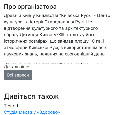
Про організатора
Древній Київ у Князівстві "Київська Русь" - Центр
культури та історії Стародавньої Русі. Це
відтворення культурного та архітектурного
образу Дитинця Києва V-XIII століть у його
історичних розмірах, що займав площу 10 га, і
атмосфери Київської Русі, з використанням всіх
наукових знань, наявних на сьогоднішній день.
Древній Київ у Князівстві "Київська Русь" - це
Детальніше
грандіозний науковий проект, який не має
Всі адреси
світових аналогів, який допоможе Україні і
всьому людству заглянути в зародження, в
основи буття і духу України і всієї Східної Європи
Дивіться також
Tested
Студія масажу «‎‎Здорово»