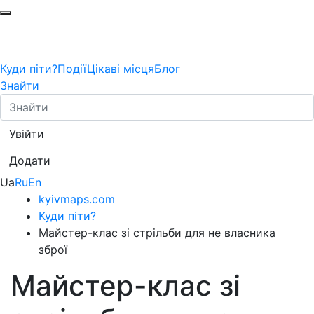
Куди піти?
Події
Цікаві місця
Блог
Знайти
Увійти
Додати
Ua
Ru
En
kyivmaps.com
Куди піти?
Майстер-клас зі стрільби для не власника
зброї
Майстер-клас зі