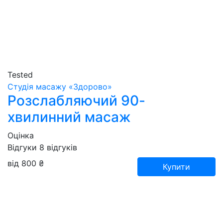
Tested
Студія масажу «‎‎Здорово»
Розслабляючий 90-
хвилинний масаж
Оцінка
Відгуки
8
відгуків
від 800 ₴
Купити