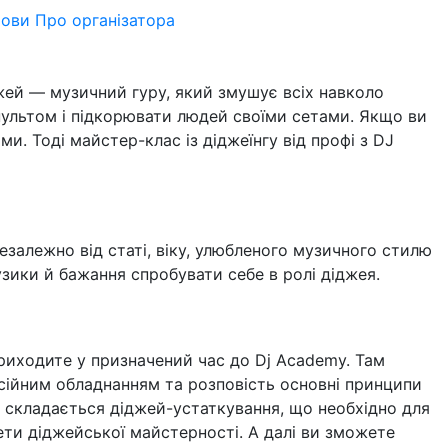
мови
Про організатора
жей — музичний гуру, який змушує всіх навколо
пультом і підкорювати людей своїми сетами. Якщо ви
. Тоді майстер-клас із діджеїнгу від профі з DJ
езалежно від статі, віку, улюбленого музичного стилю
узики й бажання спробувати себе в ролі діджея.
риходите у призначений час до Dj Academy. Там
сійним обладнанням та розповість основні принципи
ого складається діджей-устаткування, що необхідно для
рети діджейської майстерності. А далі ви зможете