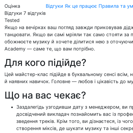
Оцінка
Відгуки
Як це працює
Правила та у
Відгуки
7
відгуків
Tested
Якщо на вечірках ваш погляд завжди приковував дід
танцювати. Якщо ви самі мріяли так само стояти за 
обожнюєте музику й хочете ділитися нею з оточуючими
Academy — саме те, що вам потрібно.
Для кого підійде?
Цей майстер-клас підійде в буквальному сенсі всім, н
й наявних навичок. Головне — любов і
цікавість до м
Що на вас чекає?
Заздалегідь узгодивши дату з менеджером, ви п
досвідчений викладач познайомить вас із профе
зведення треків. Крім того, ви дізнаєтеся, із ч
створення міксів, де шукати музику та інші сек