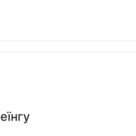
еїнгу