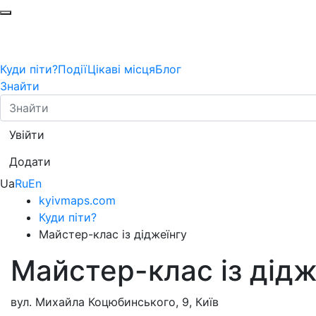
Куди піти?
Події
Цікаві місця
Блог
Знайти
Увійти
Додати
Ua
Ru
En
kyivmaps.com
Куди піти?
Майстер-клас із діджеїнгу
Майстер-клас із дідж
вул. Михайла Коцюбинського, 9, Київ