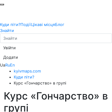
Куди піти?
Події
Цікаві місця
Блог
Знайти
Увійти
Додати
Ua
Ru
En
kyivmaps.com
Куди піти?
Курс «Гончарство» в групі
Курс «Гончарство» в
групі