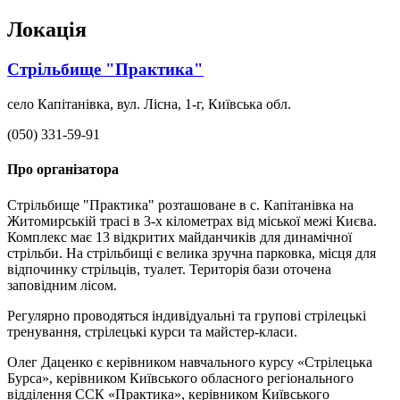
Локація
Стрільбище "Практика"
село Капітанівка, вул. Лісна, 1-г, Київська обл.
(050) 331-59-91
Про організатора
Стрільбище "Практика" розташоване в с. Капітанівка на
Житомирській трасі в 3-х кілометрах від міської межі Києва.
Комплекс має 13 відкритих майданчиків для динамічної
стрільби. На стрільбищі є велика зручна парковка, місця для
відпочинку стрільців, туалет. Територія бази оточена
заповідним лісом.
Регулярно проводяться індивідуальні та групові стрілецькі
тренування, стрілецькі курси та майстер-класи.
Олег Даценко є керівником навчального курсу «Стрілецька
Бурса», керівником Київського обласного регіонального
відділення ССК «Практика», керівником Київського