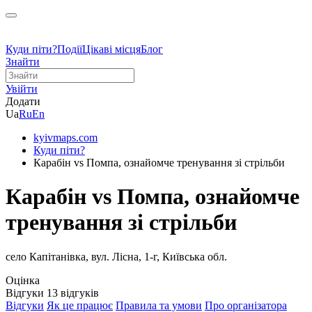
Куди піти?
Події
Цікаві місця
Блог
Знайти
Увійти
Додати
Ua
Ru
En
kyivmaps.com
Куди піти?
Карабін vs Помпа, ознайомче тренування зі стрільби
Карабін vs Помпа, ознайомче
тренування зі стрільби
село Капітанівка, вул. Лісна, 1-г, Київська обл.
Оцінка
Відгуки
13
відгуків
Відгуки
Як це працює
Правила та умови
Про організатора