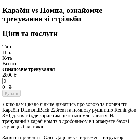
Карабін vs Помпа, ознайомче
тренування зі стрільби
Ціни та послуги
Тип
Ціна
К-ть
Всього
Ознайомче тренування
2800 ₴
0
₴
Купити
Якщо вам цікаво більше дізнатись про зброю та порівняти
Карабін DiamondBack 223rem та помпову рушницю Remington
870, для вас буде корисним це ознайомче заняття. На
тренуванні з карабіном та з дробовиком ви опануєте базові
стрілецькі навички.
Заняття проводить Олег Даценко, спортсмен-інструктор