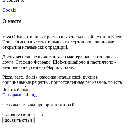
В соцсетях
Google
О месте
Viva Oliva - это новые рестораны итальянской кухни в Киеве.
Новые имена в честь итальянских сортов оливок, новые
открытия итальянских традиций.
Дровяная печь неаполитанского мастера нашего хорошего
друга, Стефано Феррара. Шеф-пиццайоло и пастиччоло -
неаполитанец синьор Марио Сиане.
Pizza, pasta, dolci - классика итальянской кухни и
оригинальные рецепты, приготовленные per Passion, то есть
для души. Делимся тем, во что верим сами.
Читать больше
Панорамный вид
Меню Viva Oliva - честный итальянская кухня, классика и
локальные аутентичные рецепты, перфекционизм в выборе
Отзывы
Отзывы про организатора
0
ингредиентов. Это настоящая неаполитанская пицца с
неаполитанского муки, испеченная в неаполитанской
Оставьте свой отзыв
дровяной печи.
Добавить отзыв
Это домашняя паста и оригинальные юго-итальянские