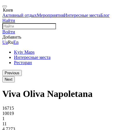
Киев
Активный отдых
Мероприятия
Интересные места
Блог
Найти
Войти
Добавить
Ua
Ru
En
Kyiv Maps
Интересные места
Ресторан
Previous
Next
Viva Oliva Napoletana
16715
10019
1
11
4.7273