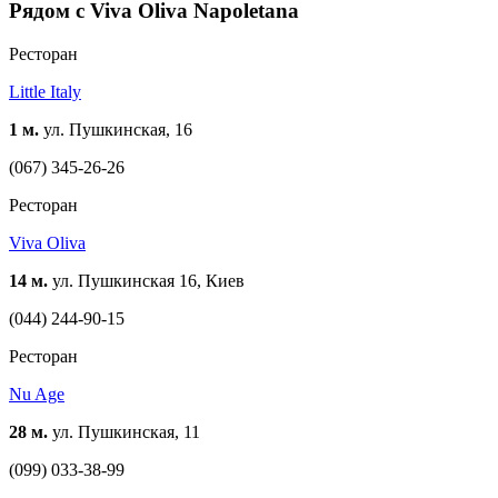
Рядом с Viva Oliva Napoletana
десерты. И, конечно же, классические итальянские антипасти,
салаты, супы и горячие блюда. Среди них обязательно
Ресторан
найдется ваш вариант прекрасного обеда или ужина.
Little Italy
1 м.
ул. Пушкинская, 16
(067) 345-26-26
Ресторан
Viva Oliva
14 м.
ул. Пушкинская 16, Киев
(044) 244-90-15
Ресторан
Nu Age
28 м.
ул. Пушкинская, 11
(099) 033-38-99