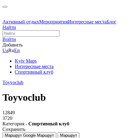
Активный отдых
Мероприятия
Интересные места
Блог
Найти
Войти
Добавить
Ua
Ru
En
Kyiv Maps
Интересные места
Спортивный клуб
Toyvoclub
Toyvoclub
12849
3720
Категория -
Спортивный клуб
Сохранить
Маршрут Google
Маршрут
Маршрут