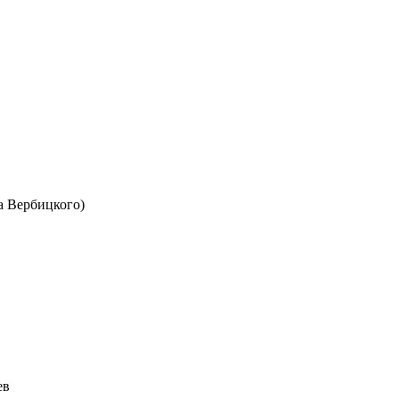
а Вербицкого)
ев