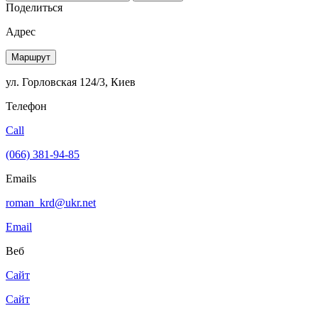
Поделиться
Адрес
Маршрут
ул. Горловская 124/3, Киев
Телефон
Call
(066) 381-94-85
Emails
roman_krd@ukr.net
Email
Веб
Сайт
Сайт