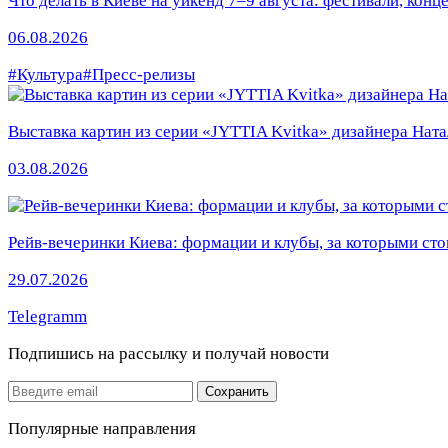
Что делать в Киеве на уикенд 7–9 августа: фестивали, конц
06.08.2026
#Культура
#Пресс-релизы
Выставка картин из серии «JYTTIA Kvitka» дизайнера Ната
03.08.2026
Рейв-вечеринки Киева: формации и клубы, за которыми сто
29.07.2026
Telegramm
Подпишись на рассылку
и получай новости
Email
Сохранить
Популярные направления