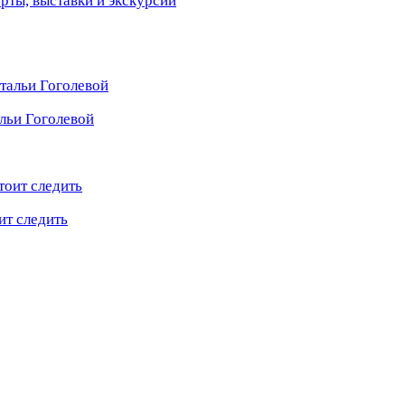
ерты, выставки и экскурсии
льи Гоголевой
ит следить