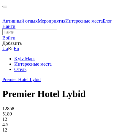
Активный отдых
Мероприятия
Интересные места
Блог
Найти
Войти
Добавить
Ua
Ru
En
Kyiv Maps
Интересные места
Отель
Premier Hotel Lybid
Premier Hotel Lybid
12858
5189
12
4.5
12