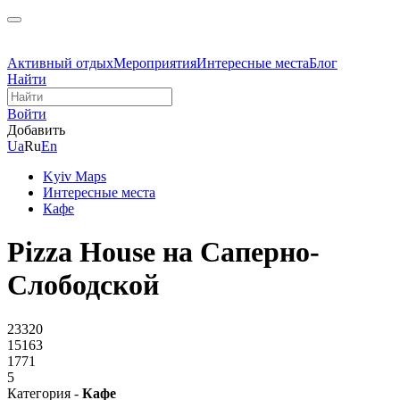
Активный отдых
Мероприятия
Интересные места
Блог
Найти
Войти
Добавить
Ua
Ru
En
Kyiv Maps
Интересные места
Кафе
Pizza House на Саперно-
Слободской
23320
15163
1771
5
Категория -
Кафе