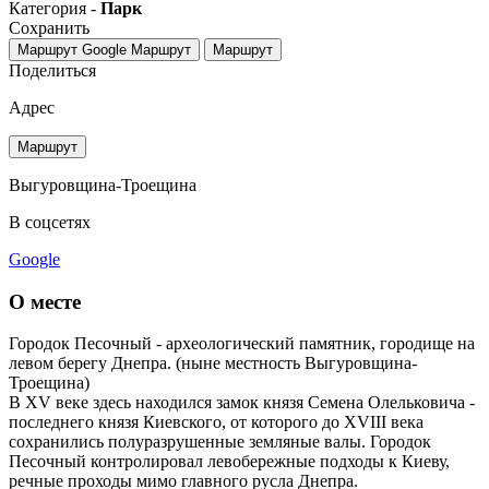
Категория -
Парк
Сохранить
Маршрут Google
Маршрут
Маршрут
Поделиться
Адрес
Маршрут
Выгуровщина-Троещина
В соцсетях
Google
О месте
Городок Песочный - археологический памятник, городище на
левом берегу Днепра. (ныне местность Выгуровщина-
Троещина)
В XV веке здесь находился замок князя Семена Олельковича -
последнего князя Киевского, от которого до XVIII века
сохранились полуразрушенные земляные валы. Городок
Песочный контролировал левобережные подходы к Киеву,
речные проходы мимо главного русла Днепра.