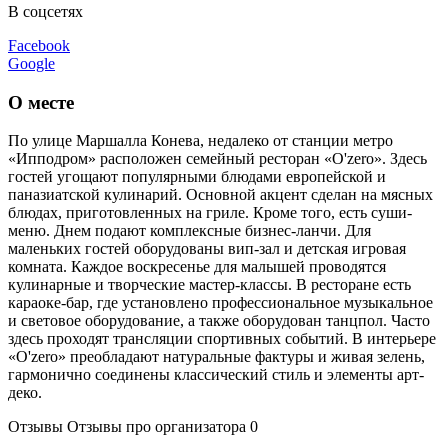
В соцсетях
Facebook
Google
О месте
По улице Маршалла Конева, недалеко от станции метро
«Ипподром» расположен семейный ресторан «O'zero». Здесь
гостей угощают популярными блюдами европейской и
паназиатской кулинарий. Основной акцент сделан на мясных
блюдах, приготовленных на гриле. Кроме того, есть суши-
меню. Днем подают комплексные бизнес-ланчи. Для
маленьких гостей оборудованы вип-зал и детская игровая
комната. Каждое воскресенье для малышей проводятся
кулинарные и творческие мастер-классы. В ресторане есть
караоке-бар, где установлено профессиональное музыкальное
и световое оборудование, а также оборудован танцпол. Часто
здесь проходят трансляции спортивных событий. В интерьере
«O'zero» преобладают натуральные фактуры и живая зелень,
гармонично соединены классический стиль и элементы арт-
деко.
Отзывы
Отзывы про организатора
0