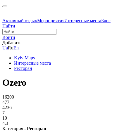
Активный отдых
Мероприятия
Интересные места
Блог
Найти
Войти
Добавить
Ua
Ru
En
Kyiv Maps
Интересные места
Ресторан
Ozero
16200
477
4236
7
10
4.3
Категория -
Ресторан