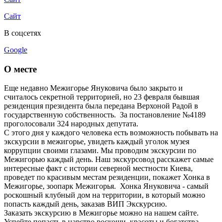
Сайт
В соцсетях
Google
О месте
Еще недавно Межигорье Януковича было закрыто и
считалось секретной территорией, но 23 февраля бывшая
резиденция президента была передана Верхоной Радой в
государственную собственность. За постановление №4189
проголосовали 324 народных депутата.
С этого дня у каждого человека есть возможность побывать на
экскурсии в межигорье, увидеть каждый уголок музея
коррупции своими глазами. Мы проводим экскурсии по
Межигорью каждый день. Наш экскурсовод расскажет самые
интересные факт с истории северной местности Киева,
проведет по красивым местам резиденции, покажет Хонка в
Межигорье, зоопарк Межигорья. Хонка Януковича - самый
роскошный клубный дом на территории, в который можно
попасть каждый день, заказав ВИП Экскурсию.
Заказать экскурсию в Межигорье можно на нашем сайте.
Успейте попасть в царство роскоши, красоты и богатства...