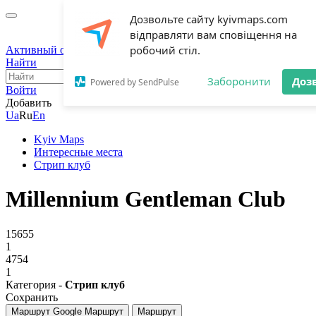
Дозвольте сайту kyivmaps.com
відправляти вам сповіщення на
робочий стіл.
Активный отдых
Мероприятия
Интересные места
Блог
Найти
Заборонити
Доз
Powered by SendPulse
Войти
Добавить
Ua
Ru
En
Kyiv Maps
Интересные места
Стрип клуб
Millennium Gentleman Club
15655
1
4754
1
Категория -
Стрип клуб
Сохранить
Маршрут Google
Маршрут
Маршрут