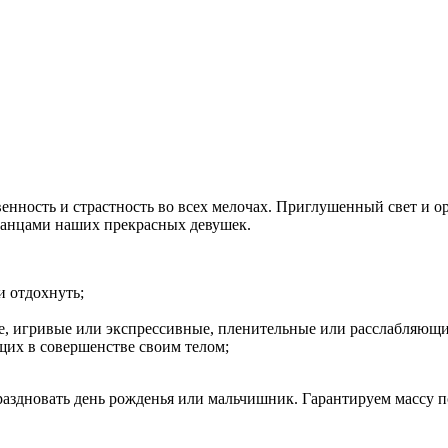
вственность и страстность во всех мелочах. Приглушенный свет 
танцами наших прекрасных девушек.
и отдохнуть;
е, игривые или экспрессивные, пленительные или расслабляющие.
их в совершенстве своим телом;
праздновать день рожденья или мальчишник. Гарантируем массу