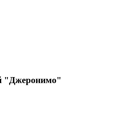
й "Джеронимо"