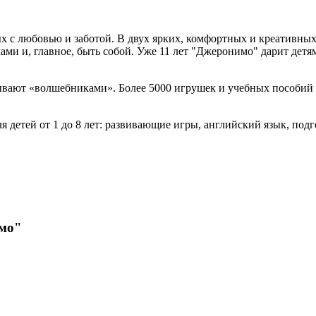
х с любовью и заботой. В двух ярких, комфортных и креативны
ками и, главное, быть собой. Уже 11 лет "Джеронимо" дарит детя
зывают «волшебниками». Более 5000 игрушек и учебных пособий
етей от 1 до 8 лет: развивающие игры, английский язык, подгот
имо"