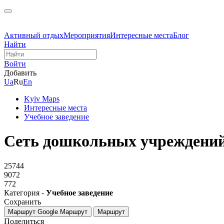
Активный отдых
Мероприятия
Интересные места
Блог
Найти
Войти
Добавить
Ua
Ru
En
Kyiv Maps
Интересные места
Учебное заведение
Сеть дошкольных учреждени
25744
9072
772
Категория -
Учебное заведение
Сохранить
Маршрут Google
Маршрут
Маршрут
Поделиться