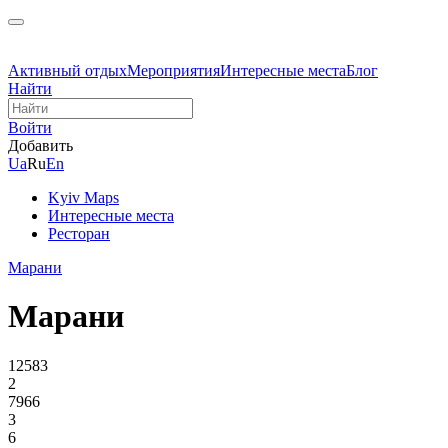
Активный отдых
Мероприятия
Интересные места
Блог
Найти
Войти
Добавить
Ua
Ru
En
Kyiv Maps
Интересные места
Ресторан
Марани
Марани
12583
2
7966
3
6