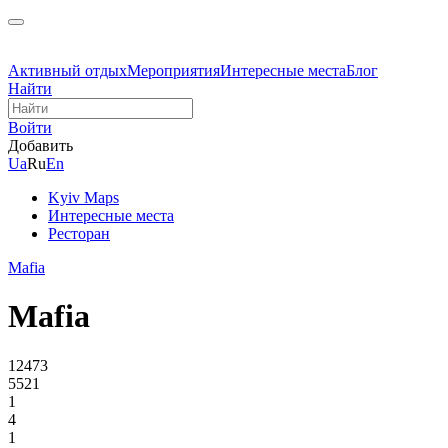
Активный отдых
Мероприятия
Интересные места
Блог
Найти
Войти
Добавить
Ua
Ru
En
Kyiv Maps
Интересные места
Ресторан
Mafia
Mafia
12473
5521
1
4
1