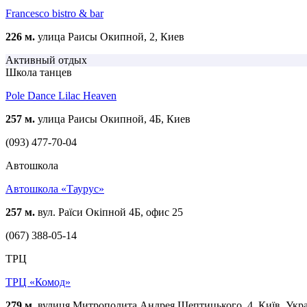
Francesco bistro & bar
226 м.
улица Раисы Окипной, 2, Киев
Активный отдых
Школа танцев
Pole Dance Lilac Heaven
257 м.
улица Раисы Окипной, 4Б, Киев
(093) 477-70-04
Автошкола
Автошкола «Таурус»
257 м.
вул. Раїси Окіпной 4Б, офис 25
(067) 388-05-14
ТРЦ
ТРЦ «Комод»
279 м.
вулиця Митрополита Андрея Шептицького, 4, Київ, Укра