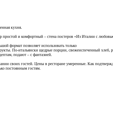
енная кухня.
ер простой и комфортный – стена постеров «Из Италии с любовью
ьшой формат позволяет использовать только
фрукты. По-итальянски щедрые порции, свежеиспеченный хлеб, 
цептам, подают – с фантазией.
ании своих гостей. Цены в ресторане умеренные. Как подтвержд
ько постоянным гостям.