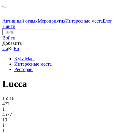
Активный отдых
Мероприятия
Интересные места
Блог
Найти
Войти
Добавить
Ua
Ru
En
Kyiv Maps
Интересные места
Ресторан
Lucca
15516
477
1
4577
19
1
1