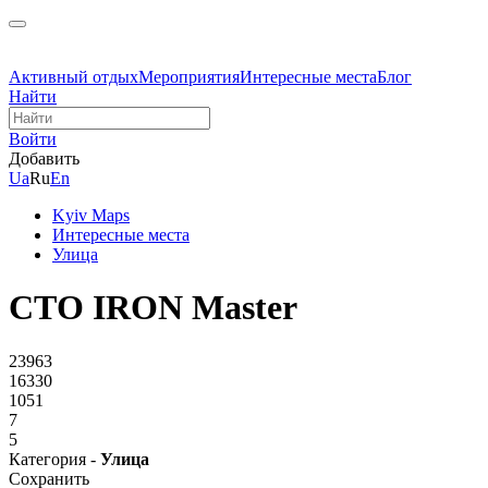
Активный отдых
Мероприятия
Интересные места
Блог
Найти
Войти
Добавить
Ua
Ru
En
Kyiv Maps
Интересные места
Улица
СТО IRON Master
23963
16330
1051
7
5
Категория -
Улица
Сохранить