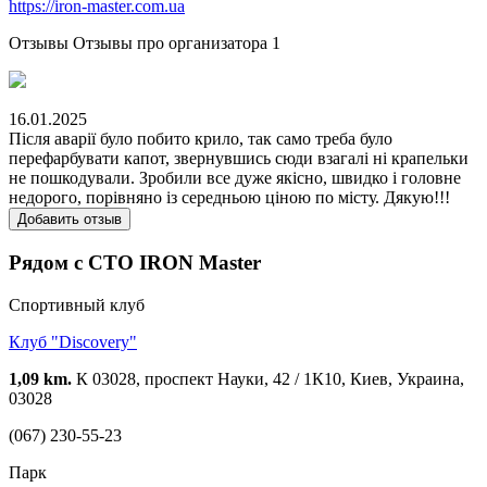
https://iron-master.com.ua
Отзывы
Отзывы про организатора
1
16.01.2025
Після аварії було побито крило, так само треба було
перефарбувати капот, звернувшись сюди взагалі ні крапельки
не пошкодували. Зробили все дуже якісно, швидко і головне
недорого, порівняно із середньою ціною по місту. Дякую!!!
Добавить отзыв
Рядом с СТО IRON Master
Спортивный клуб
Клуб "Discovery"
1,09 km.
К 03028, проспект Науки, 42 / 1К10, Киев, Украина,
03028
(067) 230-55-23
Парк