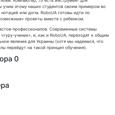
елей. Компьютер, то есть инструмент для
Мы учим этому наших студентов своим примером во
е нотаций или догм. RoboUA готовы идти по
возможные» проекты вместе с ребенком.
иастов-профессионалов. Современные системы
«гуру-ученик», и, как и RoboUA, переходят к общим
ьное явление для Украины (хотя мы надеемся, что
лы перейдут на такой принцип обучения).
тора
0
ера