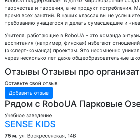
RoboUA поддерживает в детях мировоззрение создат
творчества и творения, а не продукт потребления. 
время всех занятий. В наших классах вы не услышит
требованию учащегося и делать сумасшедшие и «не
Учителя, работающие в RoboUA - это команда энтуз
воспитания (например, финская) избегают отношений 
(эксперт-команда) проектам. Это несомненно уникал
через несколько лет даже общеобразовательные шко
Отзывы
Отзывы про организа
Оставьте свой отзыв
Добавить отзыв
Рядом с RoboUA Парковые Оз
Учебное заведение
SENSE KIDS
75 м.
ул. Воскресенская, 14В