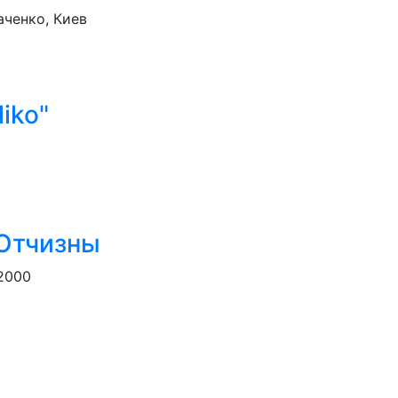
аченко, Киев
iko"
 Отчизны
02000