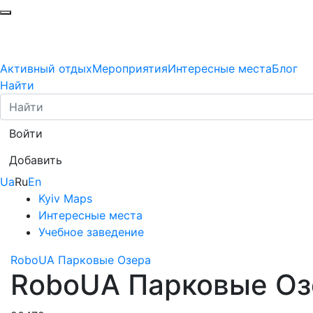
Активный отдых
Мероприятия
Интересные места
Блог
Найти
Войти
Добавить
Ua
Ru
En
Kyiv Maps
Интересные места
Учебное заведение
RoboUA Парковые Озера
RoboUA Парковые Оз