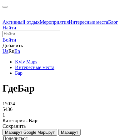
Активный отдых
Мероприятия
Интересные места
Блог
Найти
Войти
Добавить
Ua
Ru
En
Kyiv Maps
Интересные места
Бар
ГдеБар
15024
5436
1
Категория -
Бар
Сохранить
Маршрут Google
Маршрут
Маршрут
Поделиться