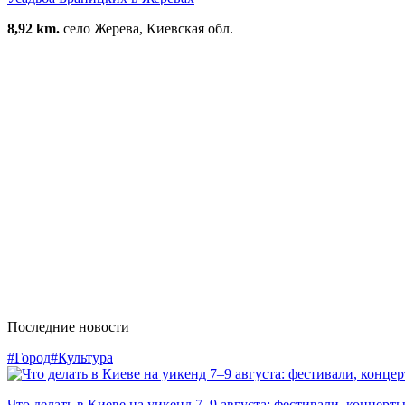
8,92 km.
село Жерева, Киевская обл.
Последние новости
#Город
#Культура
Что делать в Киеве на уикенд 7–9 августа: фестивали, концерт