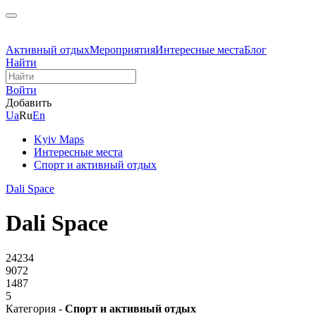
Активный отдых
Мероприятия
Интересные места
Блог
Найти
Войти
Добавить
Ua
Ru
En
Kyiv Maps
Интересные места
Спорт и активный отдых
Dali Space
Dali Space
24234
9072
1487
5
Категория -
Спорт и активный отдых