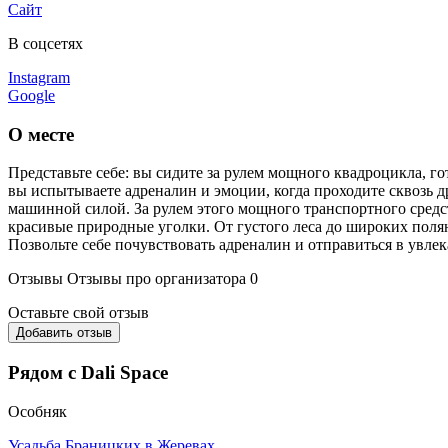
Сайт
В соцсетях
Instagram
Google
О месте
Представьте себе: вы сидите за рулем мощного квадроцикла, г
вы испытываете адреналин и эмоции, когда проходите сквозь др
машинной силой. За рулем этого мощного транспортного средст
красивые природные уголки. От густого леса до широких поля
Позвольте себе почувствовать адреналин и отправиться в увле
Отзывы
Отзывы про организатора
0
Оставьте свой отзыв
Добавить отзыв
Рядом с Dali Space
Особняк
Усадьба Браницких в Жеревах