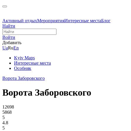
Активный отдых
Мероприятия
Интересные места
Блог
Найти
Войти
Добавить
Ua
Ru
En
Kyiv Maps
Интересные места
Особняк
Ворота Заборовского
Ворота Заборовского
12698
5868
5
4.8
5