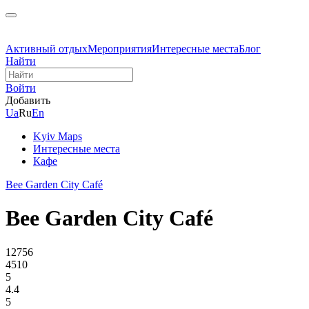
Активный отдых
Мероприятия
Интересные места
Блог
Найти
Войти
Добавить
Ua
Ru
En
Kyiv Maps
Интересные места
Кафе
Bee Garden City Café
Bee Garden City Café
12756
4510
5
4.4
5