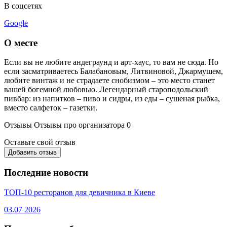
В соцсетях
Google
О месте
Если вы не любите андеграунд и арт-хаус, то вам не сюда. Но
если засматриваетесь Балабановым, Литвиновой, Джармушем,
любите винтаж и не страдаете снобизмом – это место станет
вашей богемной любовью. Легендарный староподольский
пивбар: из напитков – пиво и сидры, из еды – сушеная рыбка,
вместо салфеток – газетки.
Отзывы
Отзывы про организатора
0
Оставьте свой отзыв
Добавить отзыв
Последние новости
ТОП-10 ресторанов для девичника в Киеве
03.07
2026