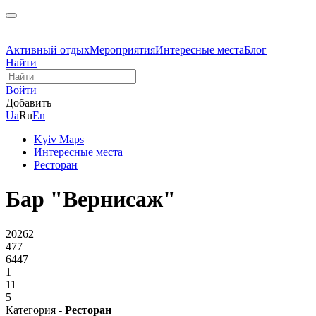
Активный отдых
Мероприятия
Интересные места
Блог
Найти
Войти
Добавить
Ua
Ru
En
Kyiv Maps
Интересные места
Ресторан
Бар "Вернисаж"
20262
477
6447
1
11
5
Категория -
Ресторан