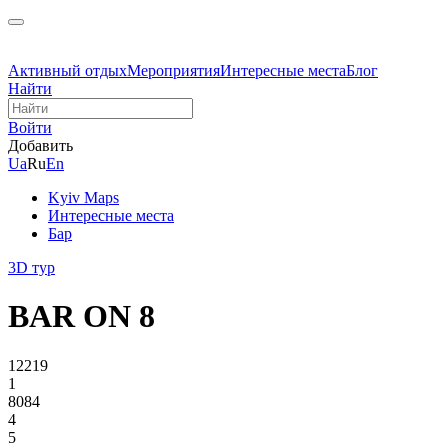
Активный отдых
Мероприятия
Интересные места
Блог
Найти
Войти
Добавить
Ua
Ru
En
Kyiv Maps
Интересные места
Бар
3D тур
BAR ON 8
12219
1
8084
4
5