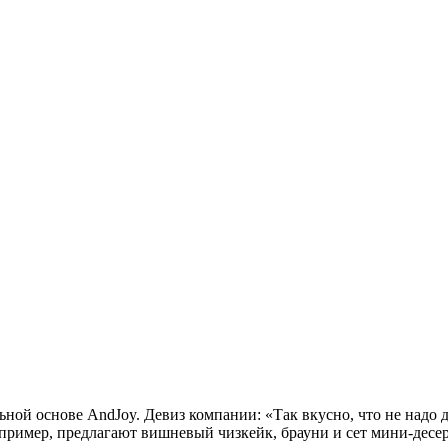
ной основе AndJoy. Девиз компании: «Так вкусно, что не надо д
ример, предлагают вишневый чизкейк, брауни и сет мини-десерто