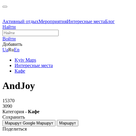
Активный отдых
Мероприятия
Интересные места
Блог
Найти
Войти
Добавить
Ua
Ru
En
Kyiv Maps
Интересные места
Кафе
AndJoy
15370
3090
Категория -
Кафе
Сохранить
Маршрут Google
Маршрут
Маршрут
Поделиться