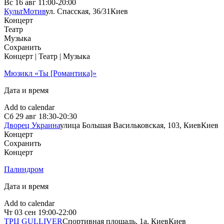
Вс
16 авг
11:00-20:00
КультМотив
ул. Спасская, 36/31
Киев
Концерт
Театр
Музыка
Сохранить
Концерт | Театр | Музыка
Мюзикл «Ты [Романтика]»
Дата и время
Add to calendar
Сб
29 авг
18:30-20:30
Дворец Украина
улица Большая Васильковская, 103, Киев
Киев
Концерт
Сохранить
Концерт
Палиндром
Дата и время
Add to calendar
Чт
03 сен
19:00-22:00
ТРЦ GULLIVER
Спортивная площадь, 1a, Киев
Киев