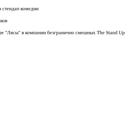
в стендап комедии
иков
фе "Лясы" в компании безгранично смешных The Stand Up