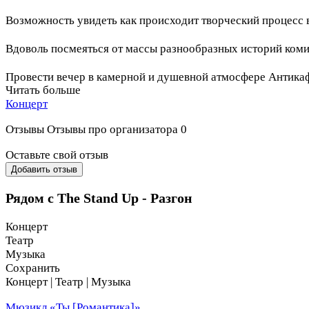
⠀
Возможность увидеть как происходит творческий процесс 
⠀
Вдоволь посмеяться от массы разнообразных историй ком
⠀
Провести вечер в камерной и душевной атмосфере Антика
Читать больше
⠀
Концерт
Строго 18+
Отзывы
Отзывы про организатора
0
Оставьте свой отзыв
Добавить отзыв
Рядом с The Stand Up - Разгон
Концерт
Театр
Музыка
Сохранить
Концерт | Театр | Музыка
Мюзикл «Ты [Романтика]»