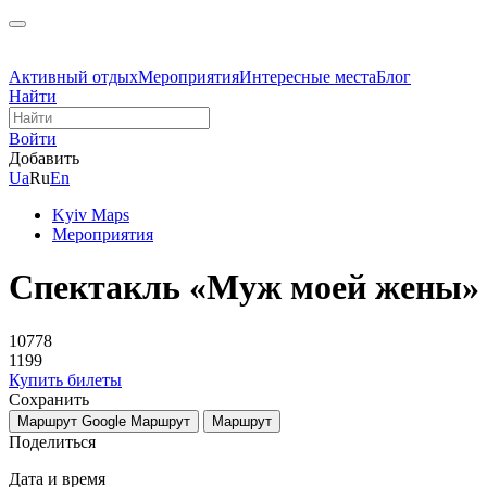
Активный отдых
Мероприятия
Интересные места
Блог
Найти
Войти
Добавить
Ua
Ru
En
Kyiv Maps
Мероприятия
Спектакль «Муж моей жены»
10778
1199
Купить билеты
Сохранить
Маршрут Google
Маршрут
Маршрут
Поделиться
Дата и время