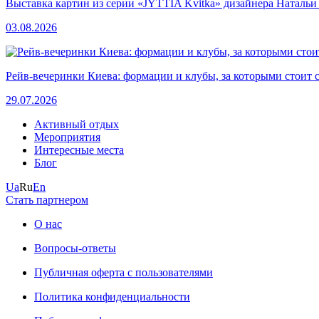
Выставка картин из серии «JYTTIA Kvitka» дизайнера Натальи
03.08.2026
Рейв-вечеринки Киева: формации и клубы, за которыми стоит 
29.07.2026
Активный отдых
Мероприятия
Интересные места
Блог
Ua
Ru
En
Стать партнером
О нас
Вопросы-ответы
Публичная оферта с пользователями
Политика конфиденциальности