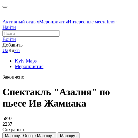
Активный отдых
Мероприятия
Интересные места
Блог
Найти
Войти
Добавить
Ua
Ru
En
Kyiv Maps
Мероприятия
Закончено
Спектакль "Азалия" по
пьесе Ив Жамиака
5897
2237
Сохранить
Маршрут Google
Маршрут
Маршрут