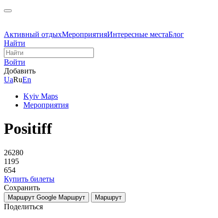
Активный отдых
Мероприятия
Интересные места
Блог
Найти
Войти
Добавить
Ua
Ru
En
Kyiv Maps
Мероприятия
Positiff
26280
1195
654
Купить билеты
Сохранить
Маршрут Google
Маршрут
Маршрут
Поделиться