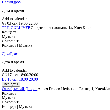
Палиндром
Дата и время
Add to calendar
Чт
03 сен
19:00-22:00
ТРЦ GULLIVER
Спортивная площадь, 1a, Киев
Киев
Концерт
Музыка
Сохранить
Концерт | Музыка
ДахаБраха
Дата и время
Add to calendar
Сб
17 окт
18:00-20:00
Вс
18 окт
18:00-20:00
Все даты
Октябрьский Дворец
Аллея Героев Небесной Сотни, 1, Киев
Ки
Концерт
Музыка
Сохранить
Концерт | Музыка