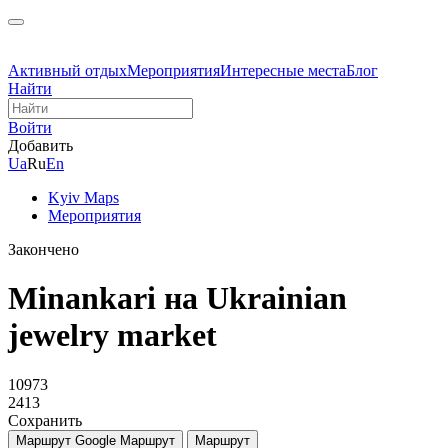
Активный отдых
Мероприятия
Интересные места
Блог
Найти
Войти
Добавить
Ua
Ru
En
Kyiv Maps
Мероприятия
Закончено
Minankari на Ukrainian
jewelry market
10973
2413
Сохранить
Маршрут Google
Маршрут
Маршрут