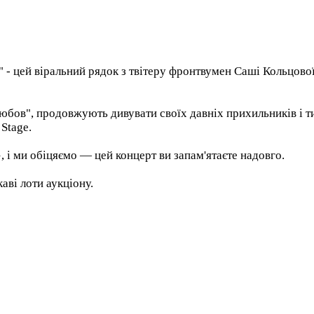
" - цей віральний рядок з твітеру фронтвумен Саші Кольцової
бов", продовжують дивувати своїх давніх прихильників і ти
Stage.
 і ми обіцяємо — цей концерт ви запам'ятаєте надовго.
каві лоти аукціону.