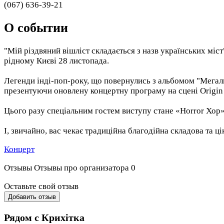
(067) 636-39-21
О событии
"Мій різдвяний вішліст складається з назв українських міст
рідному Києві 28 листопада.
Легенди інді-поп-року, що повернулись з альбомом "Мегалю
презентуючи оновлену концертну програму на сцені Origin 
Цього разу спеціальним гостем виступу стане «Horror Хор»,
І, звичайно, вас чекає традиційна благодійна складова та ці
Концерт
Отзывы
Отзывы про организатора
0
Оставьте свой отзыв
Добавить отзыв
Рядом с Крихітка