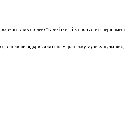
 нарешті став піснею "Крихітки", і ви почуєте її першими у
х, хто лише відкрив для себе українську музику нульових,