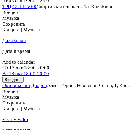
Чт
03 сен
19:00-22:00
ТРЦ GULLIVER
Спортивная площадь, 1a, Киев
Киев
Концерт
Музыка
Сохранить
Концерт | Музыка
ДахаБраха
Дата и время
Add to calendar
Сб
17 окт
18:00-20:00
Вс
18 окт
18:00-20:00
Все даты
Октябрьский Дворец
Аллея Героев Небесной Сотни, 1, Киев
Концерт
Музыка
Сохранить
Концерт | Музыка
Viva Vivaldi