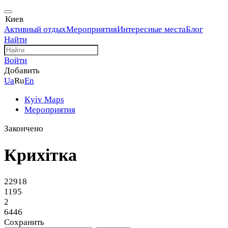
Киев
Активный отдых
Мероприятия
Интересные места
Блог
Найти
Войти
Добавить
Ua
Ru
En
Kyiv Maps
Мероприятия
Закончено
Крихітка
22918
1195
2
6446
Сохранить