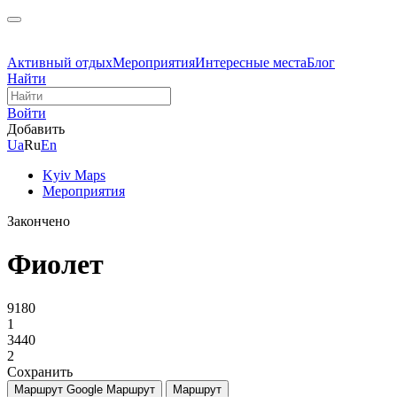
Активный отдых
Мероприятия
Интересные места
Блог
Найти
Войти
Добавить
Ua
Ru
En
Kyiv Maps
Мероприятия
Закончено
Фиолет
9180
1
3440
2
Сохранить
Маршрут Google
Маршрут
Маршрут