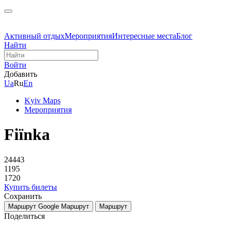
Активный отдых
Мероприятия
Интересные места
Блог
Найти
Войти
Добавить
Ua
Ru
En
Kyiv Maps
Мероприятия
Fiїnka
24443
1195
1720
Купить билеты
Сохранить
Маршрут Google
Маршрут
Маршрут
Поделиться