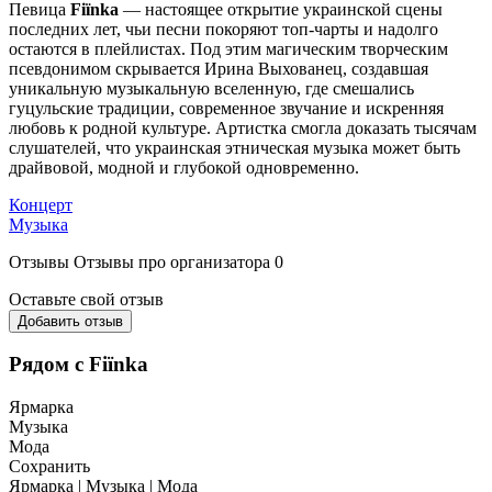
Певица
Fiїnka
— настоящее открытие украинской сцены
последних лет, чьи песни покоряют топ-чарты и надолго
остаются в плейлистах. Под этим магическим творческим
псевдонимом скрывается Ирина Выхованец, создавшая
уникальную музыкальную вселенную, где смешались
гуцульские традиции, современное звучание и искренняя
любовь к родной культуре. Артистка смогла доказать тысячам
слушателей, что украинская этническая музыка может быть
драйвовой, модной и глубокой одновременно.
Концерт
Музыка
Отзывы
Отзывы про организатора
0
Оставьте свой отзыв
Добавить отзыв
Рядом с Fiїnka
Ярмарка
Музыка
Мода
Сохранить
Ярмарка | Музыка | Мода