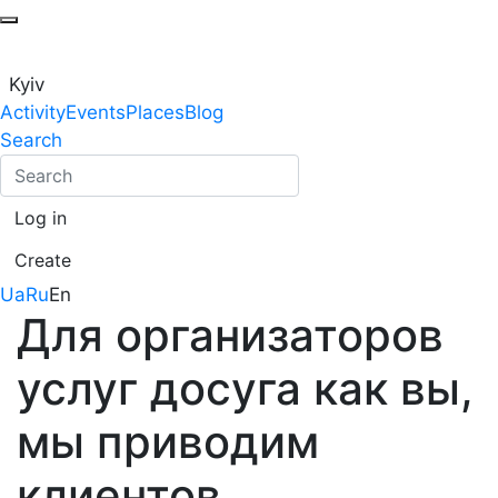
Kyiv
Activity
Events
Places
Blog
Search
Log in
Create
Ua
Ru
En
Для организаторов
услуг досуга как вы,
мы приводим
клиентов.