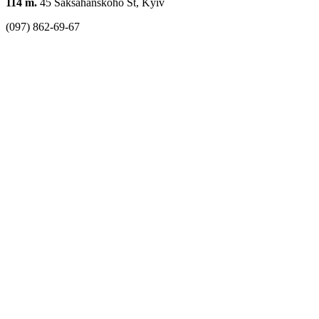
114 m.
45 Saksahanskoho St, Kyiv
(097) 862-69-67