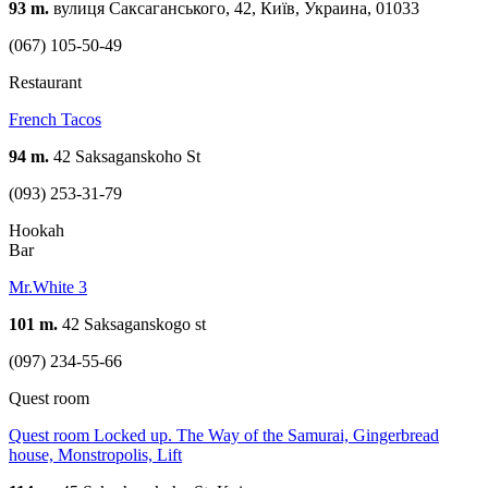
93 m.
вулиця Саксаганського, 42, Київ, Украина, 01033
(067) 105-50-49
Restaurant
French Tacos
94 m.
42 Saksaganskoho St
(093) 253-31-79
Hookah
Bar
Mr.White 3
101 m.
42 Saksaganskogo st
(097) 234-55-66
Quest room
Quest room Locked up. The Way of the Samurai, Gingerbread
house, Monstropolis, Lift