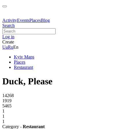
Activity
Events
Places
Blog
Search
Log in
Create
Ua
Ru
En
Kyiv Maps
Places
Restaurant
Duck, Please
14268
1919
5465
1
1
1
Category -
Restaurant