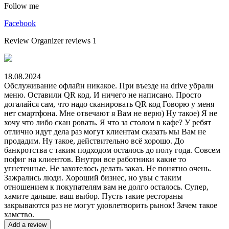
Follow me
Facebook
Review
Organizer reviews
1
18.08.2024
Обслуживание офлайн никакое. При въезде на drive убрали
меню. Оставили QR код. И ничего не написано. Просто
догалайся сам, что надо сканировать QR код Говорю у меня
нет смартфона. Мне отвечают я Вам не верю) Ну такое) Я не
хочу что либо скан ровать. Я что за столом в кафе? У ребят
отлично идут дела раз могут клиентам сказать мы Вам не
продадим. Ну такое, действительно всё хорошо. До
банкротства с таким подходом осталось до полу года. Совсем
пофиг на клиентов. Внутри все работники какие то
угнетенные. Не захотелось делать заказ. Не понятно очень.
Зажрались люди. Хороший бизнес, но увы с таким
отношением к покупателям вам не долго осталось. Супер,
хамите дальше. ваш выбор. Пусть такие рестораны
закрываются раз не могут удовлетворить рынок! Зачем такое
хамство.
Add a review