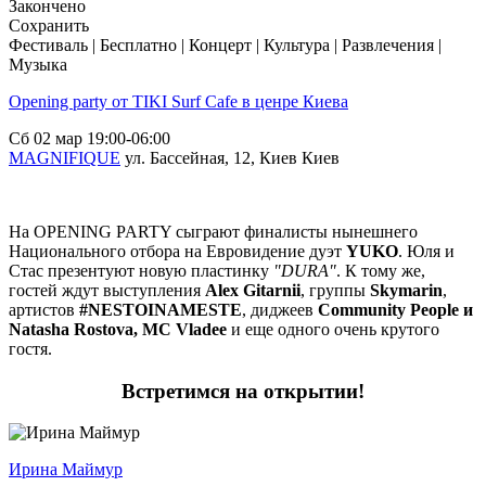
Закончено
Сохранить
Фестиваль | Бесплатно | Концерт | Культура | Развлечения |
Музыка
Opening party от TIKI Surf Cafe в ценре Киева
Сб
02 мар
19:00-06:00
MAGNIFIQUE
ул. Бассейная, 12, Киев
Киев
На OPENING PARTY сыграют финалисты нынешнего
Национального отбора на Евровидение дуэт
YUKO
. Юля и
Стас презентуют новую пластинку
"DURA"
. К тому же,
гостей ждут выступления
Alex Gitarnii
, группы
Skymarin
,
артистов
#NESTOINAMESTE
, диджеев
Community People и
Natasha Rostova, MC Vladee
и еще одного очень крутого
гостя.
Встретимся на открытии!
Ирина Маймур