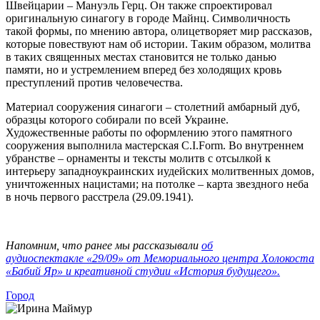
Швейцарии – Мануэль Герц. Он также спроектировал
оригинальную синагогу в городе Майнц. Символичность
такой формы, по мнению автора, олицетворяет мир рассказов,
которые повествуют нам об истории. Таким образом, молитва
в таких священных местах становится не только данью
памяти, но и устремлением вперед без холодящих кровь
преступлений против человечества.
Материал сооружения синагоги – столетний амбарный дуб,
образцы которого собирали по всей Украине.
Художественные работы по оформлению этого памятного
сооружения выполнила мастерская C.I.Form. Во внутреннем
убранстве – орнаменты и тексты молитв с отсылкой к
интерьеру западноукраинских иудейских молитвенных домов,
уничтоженных нацистами; на потолке – карта звездного неба
в ночь первого расстрела (29.09.1941).
Напомним, что ранее мы рассказывали
об
аудиоспектакле «29/09» от Мемориального центра Холокоста
«Бабий Яр» и креативной студии «История будущего».
Город