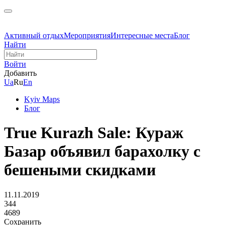
Активный отдых
Мероприятия
Интересные места
Блог
Найти
Войти
Добавить
Ua
Ru
En
Kyiv Maps
Блог
True Kurazh Sale: Кураж
Базар объявил барахолку с
бешеными скидками
11.11.2019
344
4689
Сохранить