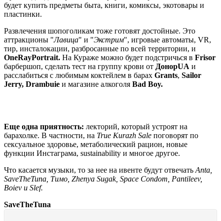
будет купить предметы быта, книги, комиксы, экотовары и
пластинки.
Развлечения шопоголикам тоже готовят достойные. Это
аттракционы "
Лавица
" и "
Экстрим
", игровые автоматы, VR,
тир, инсталокации, разбросанные по всей территории, и
OneRayPortrait.
На Кураже можно будет подстричься в
Frisor
барбершоп, сделать тест на группу крови от
ДонорUA
и
расслабиться с любимым коктейлем в барах
Grants
,
Sailor
Jerry, Drambuie
и магазине алкоголя
Bad Boy.
Еще одна приятность:
лекторий, который устроят на
барахолке. В частности, на
True Kurazh Sale
поговорят по
сексуальное здоровье, метаболический рацион, новые
функции Инстаграма, sustainability и многое другое.
Что касается музыки, то за нее на ивенте будут отвечать
Anta,
SaveTheTuna, Тимо, Zhenya Sugak, Space Condom, Pantileev,
Boiev и Slef.
SaveTheTuna