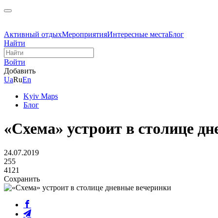
Активный отдых
Мероприятия
Интересные места
Блог
Найти
Войти
Добавить
Ua
Ru
En
Kyiv Maps
Блог
«Схема» устроит в столице д
24.07.2019
255
4121
Сохранить