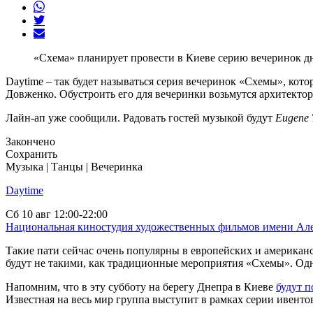
«Схема» планирует провести в Киеве серию вечеринок дне
Daytime – так будет называться серия вечеринок «Схемы», котор
Довженко. Обустроить его для вечеринки возьмутся архитекто
Лайн-ап уже сообщили. Радовать гостей музыкой будут
Eugene 
Закончено
Сохранить
Музыка | Танцы | Вечеринка
Daytime
Сб
10 авг
12:00-22:00
Национальная киностудия художественных фильмов имени Ал
Такие пати сейчас очень популярны в европейских и американск
будут не такими, как традиционные мероприятия «Схемы». Одн
Напомним, что в эту субботу на берегу Днепра в Киеве
будут 
Известная на весь мир группа выступит в рамках серии ивентов