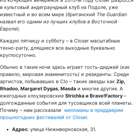
Из кочующих вечеринок в 2013-м году Closer разросся
в культовый андеграундный клуб на Подоле, уже
известный и во всем мире (
британский The Guardian
назвал его одним из лучших клубов в Восточной
Европе
).
Каждую пятницу и субботу – в Closer масштабные
техно-party, длящиеся все выходные буквально
круглосуточно.
Обычно в такие ночи здесь играет гость-диджей (
как
правило, мировая знаменитость
) и резиденты. Среди
артистов, побывавших в Clo – такие звезды как
Zip,
Rhadoo, Margaret Dygas, Masda
и многие другие. А
ежегодные клоузеровские
Strichka и Brave!Factory
–
долгожданные события для тусовщиков всей планеты.
Почему – нам рассказали
меломаны в преддверии
прошлогодних фестивалей от Closer
.
Адрес
: улица Нижнеюрковская, 31.